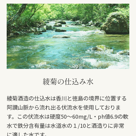
綾菊の仕込み水
綾菊酒造の仕込水は香川と徳島の境界に位置する
阿讃山脈から流れ出る伏流水を使用しておりま
す。この伏流水は硬度50～60mg/L・ph値6.9の軟
水で鉄分含有量は水道水の１/10と酒造りに非常
に適した水です。