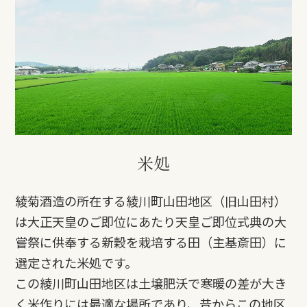
米処
綾菊酒造の所在する綾川町山田地区（旧山田村）
は大正天皇のご即位にあたり天皇ご即位式典の大
嘗祭に供奉する新穀を栽培する田（主基斎田）に
選定された米処です。
この綾川町山田地区は土壌肥沃で寒暖の差が大き
く米作りには最適な場所であり、昔からこの地区